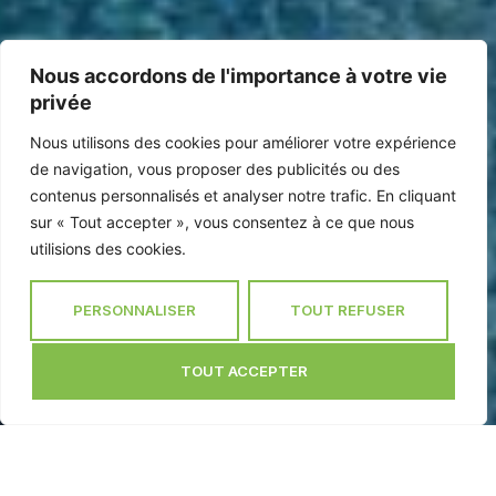
Nous accordons de l'importance à votre vie
Votre maison prête à
privée
vivre dans le Tarn
Nous utilisons des cookies pour améliorer votre expérience
de navigation, vous proposer des publicités ou des
Bati Planet,
maître d’oeuvre dans le Tarn
vous propose des
contenus personnalisés et analyser notre trafic. En cliquant
maisons prête à vivre
. Des maisons prêtes à vivre qui
sur « Tout accepter », vous consentez à ce que nous
vous permettent de profiter d’une solution complète : de la
utilisions des cookies.
première esquisse jusqu’à la livraison finale, tout est pris en
charge par nos experts. Chez Bâti Planet, nous construisons
des
maisons sur mesure
, conçues pour votre confort et
PERSONNALISER
TOUT REFUSER
réalisées avec un soin particulier pour chaque détail. Plus
qu’un simple projet, c’est votre future maison que nous
créons ensemble.
TOUT ACCEPTER
CONTACTEZ-NOUS
05 63 57 66 03
Votre construction prête à vivre dans le Tarn