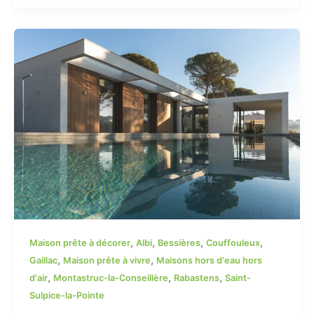
,
,
,
,
Maison prête à décorer
Albi
Bessières
Couffouleux
,
,
Gaillac
Maison prête à vivre
Maisons hors d'eau hors
,
,
,
d'air
Montastruc-la-Conseillère
Rabastens
Saint-
Sulpice-la-Pointe