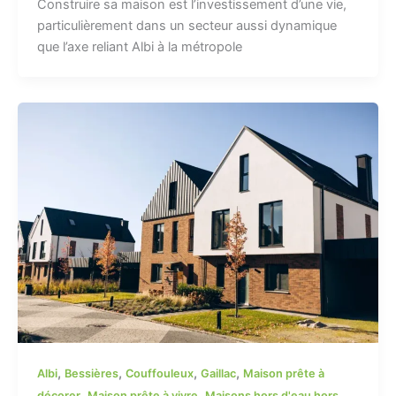
Construire sa maison est l’investissement d’une vie,
particulièrement dans un secteur aussi dynamique
que l’axe reliant Albi à la métropole
,
,
,
,
Albi
Bessières
Couffouleux
Gaillac
Maison prête à
,
,
décorer
Maison prête à vivre
Maisons hors d'eau hors