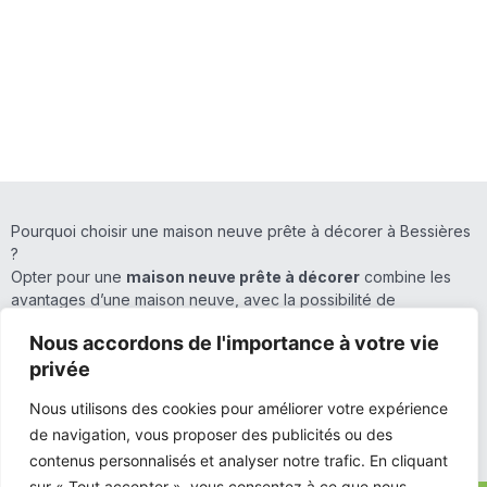
Pourquoi choisir une maison neuve prête à décorer à Bessières
?
Opter pour une
maison neuve prête à décorer
combine les
avantages d’une maison neuve, avec la possibilité de
personnaliser la décoration intérieure selon vos préférences.
Nous accordons de l'importance à votre vie
Ce type de projet permet de bénéficier d’un cadre moderne,
privée
avec les dernières normes de construction et une haute
performance énergétique, tout en gardant la liberté de choisir
Nous utilisons des cookies pour améliorer votre expérience
les finitions décoratives.
de navigation, vous proposer des publicités ou des
contenus personnalisés et analyser notre trafic. En cliquant
À
Bessières
, un cadre de vie agréable et paisible,
Bâti Planet
propose des
maisons neuves prêtes à décorer
qui
sur « Tout accepter », vous consentez à ce que nous