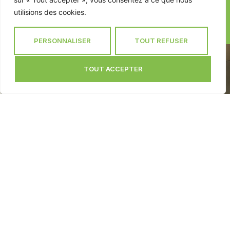
s’intègrent parfaitement dans l’environnement local, tout en vous
utilisions des cookies.
laissant le soin de façonner les espaces intérieurs à votre image.
PERSONNALISER
TOUT REFUSER
TOUT ACCEPTER
CONTACTEZ-NOUS
05 63 57 66 03